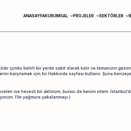
ANASAYFA
KURUMSAL
PROJELER
SEKTÖRLER
rklıdır çünkü belirli bir yerde sabit olarak kalır ve temanızın g
lerini karşılamak için bir Hakkında sayfası kullanır. Şuna benzeyen
celeri ise hevesli bir aktörüm, burası da benim sitem. İstanbul’d
iyorum. (Ve yağmura yakalanmayı.)