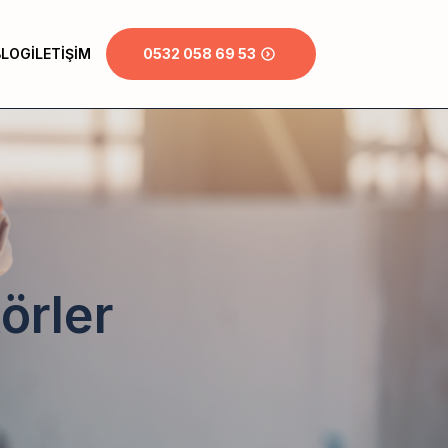
BLOG
İLETIŞIM
0532 058 69 53
örler