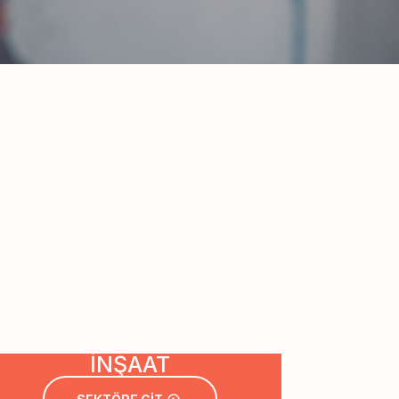
İNŞAAT