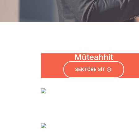
Müteahhit
SEKTÖRE GİT