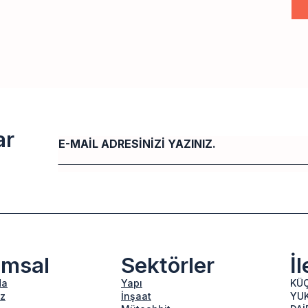
ar
Email
*
umsal
Sektörler
İ
da
Yapı
KÜÇ
z
İnşaat
YUK