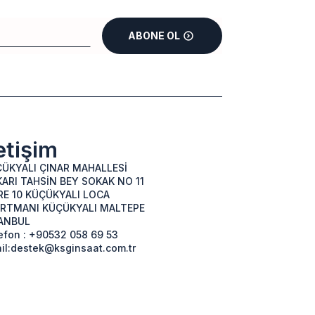
ABONE OL
letişim
ÜKYALI ÇINAR MAHALLESİ
ARI TAHSİN BEY SOKAK NO 11
RE 10 KÜÇÜKYALI LOCA
RTMANI KÜÇÜKYALI MALTEPE
ANBUL
efon : +90532 058 69 53
il:destek@ksginsaat.com.tr