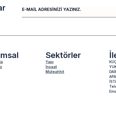
ar
Email
*
umsal
Sektörler
İ
da
Yapı
KÜÇ
z
İnşaat
YUK
Müteahhit
DAİ
APA
İST
Tel
Ema